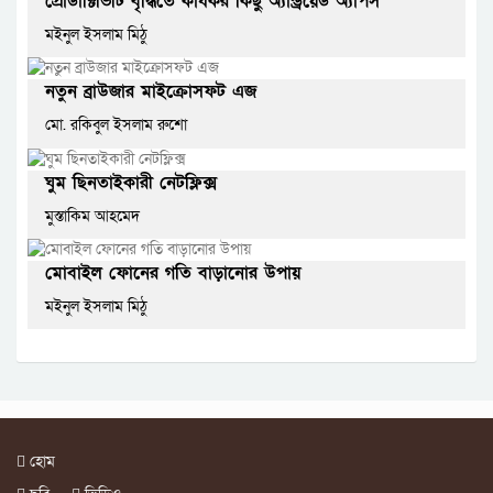
প্রোডাক্টিভিটি বৃদ্ধিতে কার্যকর কিছু অ্যান্ড্রয়েড অ্যাপস
মইনুল ইসলাম মিঠু
নতুন ব্রাউজার মাইক্রোসফট এজ
মো. রকিবুল ইসলাম রুশো
ঘুম ছিনতাইকারী নেটফ্লিক্স
মুস্তাকিম আহমেদ
মোবাইল ফোনের গতি বাড়ানোর উপায়
মইনুল ইসলাম মিঠু
হোম