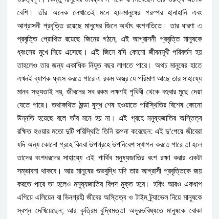
।
-
বেশি
তাঁর
অনেক
লেখাতেই
মনে
হয়
মানুষের
পরস্পর
হানাহানি
এবং
।
আগ্রাসনী
প্রবৃত্তি
রয়েছে
মানুষের
জিনে
অর্থাৎ
বংশগতিতে
তার
ধারণা
এ
,
প্রবৃত্তি
প্রোথিত
রয়েছে
জিনের
গঠনে
এই
আগ্রাসনী
প্রবৃত্তি
মানুষকে
।
ধ্বংসের
মুখে
নিয়ে
এসেছে
এই
জিনে
যদি
কোনো
জীবনমুখী
পরিবর্তন
হয়
।
তাহলেও
তার
জন্য
একাধিক
নিযুত
বছর
লাগতে
পারে
অথচ
মানুষের
হাতে
এখনই
ব্যাপক
ধ্বংস
করতে
পারে
এ
রকম
অস্ত্র
যে
পরিমাণ
আছে
তার
সাহায্যে
,
মানব
সভ্যতাই
নয়
জীবনের
সব
রকম
লক্ষণই
পৃথিবী
থেকে
বহুবার
মুছে
দেয়া
।
যেতে
পারে
তথাকথিত
ঠান্ডা
যুদ্ধ
শেষ
হওয়াতে
পরিস্থিতির
বিশেষ
কোনো
।
উন্নতি
হয়েছে
বলে
তাঁর
মনে
হয়
না
এই
গ্রহে
মনুষ্যজাতির
অস্তিত্ব
:
’
রক্ষিত
হওয়ার
মতো
দুটি
পরিস্থিতি
তিনি
কল্পনা
করেছেন
এই
দু
পেয়ে
জীবেরা
যদি
অন্য
কোনো
গ্রহে
কিংবা
উপগ্রহে
উপনিবেশ
স্থাপন
করতে
পারে
তা
হলে
তাদের
বংশধরদের
সাহায্যে
এই
পার্থিব
মনুষ্যজাতির
বংশ
রক্ষা
করার
একটা
।
সম্ভাবনা
থাকবে
আর
মানুষের
শুভবুদ্ধি
যদি
তার
আগ্রাসী
প্রবৃত্তিকে
জয়
।
করতে
পারে
তা
হলেও
মনুষ্যজাতির
বিপদ
মুক্ত
হবে
হকিং
আরও
একধাপ
এগিয়ে
এলিয়েন
বা
ভিনগ্রহী
জীবের
অস্তিত্ব
ও
টাইম
ট্র্যাভেল
নিয়ে
মানুষকে
;
স্বপ্ন
দেখিয়েছেন
আর
কৃত্রিম
বুদ্ধিমত্তা
অদূরভবিষ্যতে
মানুষকে
বোকা