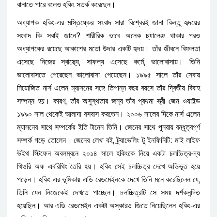
।
বানাতে
পারে
বলেও
হকিং
সতর্ক
করেছেন
-
অধ্যাপক
হকিং
এর
মস্তিষ্কের
সংবাদ
সারা
বিশ্বেরই
জানা
কিন্তু
হৃদয়ের
?
সংবাদ
কি
সবাই
জানে
শারীরিক
ভাবে
অনেক
চ্যালেঞ্জ
থাকার
পরও
।
অধ্যাপকের
রয়েছে
আকাশের
মতো
উদার
একটি
হৃদয়
তাঁর
জীবনে
বিফলতা
।
,
,
এসেছে
নিজের
স্বাস্থ্যে
সাফল্য
এসেছে
কর্মে
ভালোবাসায়
তিনি
।
ভালোবাসতে
পেরেছেন
ভালোবাসা
পেয়েছেন
১৯৯৫
সালে
তাঁর
সেবায়
নিয়োজিত
নার্স
এলেন
ম্যাসনের
সঙ্গে
তিপান্ন
বছর
বয়সে
তাঁর
দ্বিতীয়
বিবাহ
।
,
সম্পন্ন
হয়
কারণ
তাঁর
অসুস্থতার
জন্য
তাঁর
প্রথমা
স্ত্রী
জেন
ওয়াইল্ড
।
১৯৯০
সাল
থেকেই
আলাদা
বসবাস
করতেন
২০০৬
সালের
দিকে
নার্স
এলেন
।
ম্যাসনের
সাথে
সম্পর্কের
ইতি
টানেন
তিনি
জেনের
সাথে
পুনরায়
বন্ধুত্বপূর্ণ
।
,
:
সম্পর্ক
গড়ে
তোলেন
জেনের
লেখা
বই
ট্র্যাভেলিং
টু
ইনফিনিটি
মাই
লাইফ
-
উইথ
স্টিফেন
অবলম্বনে
২০১৪
সালে
হকিংকে
নিয়ে
একটা
চলচ্চিত্র
দ্য
।
থিওরি
অফ
এবরিথিং
তৈরি
হয়
হকিং
সেই
চলচ্চিত্র
দেখে
অভিভূত
হয়ে
।
,
পড়েন
হকিং
এর
ভূমিকায়
এডি
রেডমেইনকে
দেখে
তিনি
মনে
করেছিলেন
যে
।
তিনি
যেন
নিজেকেই
দেখতে
পাচ্ছেন
চলচ্চিত্রটি
সে
সময়
দর্শকনন্দিত
।
-
হয়েছিল
আর
এডি
রেডমেইন
একটা
অস্কারও
জিতে
নিয়েছিলেন
হকিং
এর