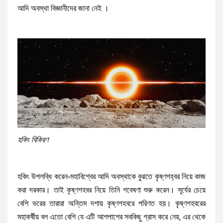
।
আদি
অবস্থা
বিজ্ঞানীদের
জানা
নেই
হকিং
বিকিরণ
-
হকিং
উপলব্ধি
করেন
মহাবিশ্বের
আদি
অবস্থাকে
বুঝতে
কৃষ্ণগহ্বর
নিয়ে
কাজ
।
।
করা
দরকার
তাই
কৃষ্ণগহবর
নিয়ে
তিনি
গবেষণা
শুরু
করেন
সূর্যের
চেয়ে
।
বেশি
ভরের
তারারা
অন্তিম
দশায়
কৃষ্ণগহবরে
পরিণত
হয়
কৃষ্ণগহবরের
,
মহাকর্ষীয়
বল
এতো
বেশি
যে
এটি
আশপাশের
সবকিছু
গ্রাস
করে
নেয়
এর
থেকে