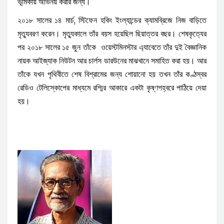
।
ভূমিকায়
অভিনয়
করার
জন্য
,
২০১৮
সালের
১৪
মার্চ
স্টিফেন
হকিং
ইংল্যান্ডের
ক্যামব্রিজে
নিজ
বাড়িতে
।
।
মৃত্যুবরণ
করেন
মৃত্যুকালে
তাঁর
বয়স
হয়েছিল
ছিয়াত্তর
বছর
শেষকৃত্যের
পর
২০১৮
সালের
১৫
জুন
তাঁকে
ওয়েস্টমিনস্টার
এ্যাবেতে
তাঁর
দুই
বৈজ্ঞানিক
।
নায়ক
আইজ্যাক
নিউটন
আর
চার্লস
ডারউনের
মাঝখানে
সমাহিত
করা
হয়
আর
তাঁকে
যখন
পৃথিবীতে
শেষ
বিশ্রামের
জন্য
শোয়ানো
হয়
তখন
তাঁর
কণ্ঠস্বর
রেডিও
টেলিস্কোপের
মাধ্যমে
রশ্মির
আকারে
একটা
কৃষ্ণগহ্বরে
পাঠিয়ে
দেয়া
।
হয়