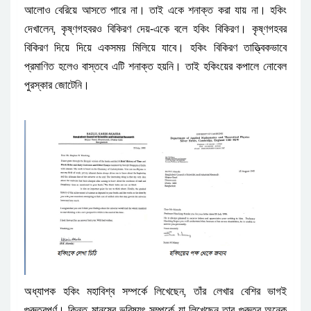
।
।
আলোও
বেরিয়ে
আসতে
পারে
না
তাই
একে
শনাক্ত
করা
যায়
না
হকিং
।
,
-
দেখালেন
কৃষ্ণগহবরও
বিকিরণ
দেয়
একে
বলে
হকিং
বিকিরণ
কৃষ্ণগহবর
।
বিকিরণ
দিয়ে
দিয়ে
একসময়
মিলিয়ে
যাবে
হকিং
বিকিরণ
তাত্ত্বিকভাবে
।
প্রমাণিত
হলেও
বাস্তবে
এটি
শনাক্ত
হয়নি
তাই
হকিংয়ের
কপালে
নোবেল
।
পুরস্কার
জোটেনি
,
অধ্যাপক
হকিং
মহাবিশ্ব
সম্পর্কে
লিখেছেন
তাঁর
লেখার
বেশির
ভাগই
।
গুরুত্বপূর্ণ
কিন্তু
মানুষের
ভবিষ্যৎ
সম্পর্কে
যা
লিখেছেন
তার
গুরুত্ব
অনেক