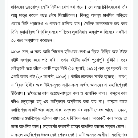
।
হকিংয়ের
দুরারোগ্য
মোটর
নিউরন
রোগ
ধরা
পড়ে
সে
সময়
চিকিৎসকেরা
তাঁর
।
আয়ু
মাত্র
কয়েক
বছর
বেঁধে
দিয়েছিলেন
কিন্তু
অদম্য
মানসিক
শক্তির
।
জোরে
তিনি
পড়ালেখা
ও
গবেষণা
চালিয়ে
যান
দৈহিক
অক্ষমতাকে
জয়
করে
তিনি
ক্যামব্রিজ
বিশ্ববিদ্যালয়ে
গণিতের
লুকাসিয়ান
অধ্যাপক
হিসেবে
একটানা
।
৩০
বছর
অধ্যাপনা
করেছেন
,
-
১৯৯৫
সাল
এ
সময়
আমি
স্টিফেন
হকিংয়ের
লেখা
এ
ব্রিফ
হিস্ট্রি
অফ
টাইম
।
।
বইটি
সংগ্রহ
করে
পাঠ
করি
তখন
বইটির
মর্মার্থ
পুরোপুরি
বুঝিনি
তবে
(
,
)
কৌতূহলী
হয়ে
তাঁকে
একটি
পত্র
লিখি
২৫
জুলাই
১৯৯৫
এবং
খুব
দ্রুতই
এর
।
।
(
,
)
,
একটি
জবাব
পাই
২৫
আগস্ট
১৯৯৫
বইটির
নামকরণ
সার্থক
হয়েছে
কারণ
-
-
এ
ব্রিফ
হিস্ট্রি
অফ
টাইম
মূলত
স্থান
কাল
অর্থাৎ
আমাদের
এ
মহাবিশ্বেরই
।
।
’
-
ইতিহাস
দু
ধরনের
কাল
রয়েছে
বাস্তব
কাল
ও
কাল্পনিক
কাল
বাস্তব
কাল
।
যদিও
মনুষ্যসৃষ্ট
তবু
এর
অস্তিত্ব
অস্বীকার
করা
যায়
না
বাস্তব
কালে
।
,
মহাবিশ্বের
একটি
শুরু
আছে
এবং
সম্ভবত
এর
একটি
শেষও
আছে
যেমন
।
.
আমাদের
মহাবিশ্বের
বর্তমান
বয়স
১৩
৭
বিলিয়ন
বছর
আরেকটি
কাল
আছে
তা
।
।
হলো
কাল্পনিক
কাল
মহাকর্ষের
কণাবাদী
তত্ত্বে
কাল্পনিক
কালের
সন্ধান
মেলে
।
।
-
এ
কালে
মহাবিশ্বের
শুরুও
নেই
শেষও
নেই
এটি
অনন্ত
অসীম
মহাবিশ্বের