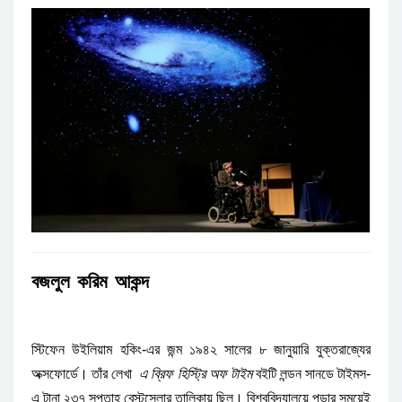
বজলুল
করিম
আকন্দ
-
স্টিফেন
উইলিয়াম
হকিং
এর
জন্ম
১৯৪২
সালের
৮
জানুয়ারি
যুক্তরাজ্যের
।
-
অক্সফোর্ডে
তাঁর
লেখা
এ
ব্রিফ
হিস্ট্রি
অফ
টাইম
বইটি
লন্ডন
সানডে
টাইমস
।
এ
টানা
২৩৭
সপ্তাহ
বেস্টসেলার
তালিকায়
ছিল
বিশ্ববিদ্যালয়ে
পড়ার
সময়েই