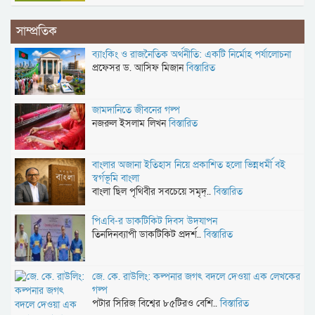
সাম্প্রতিক
ব্যাংকিং ও রাজনৈতিক অর্থনীতি: একটি নির্মোহ পর্যালোচনা
প্রফেসর ড. আসিফ মিজান
বিস্তারিত
জামদানিতে জীবনের গল্প
নজরুল ইসলাম লিখন
বিস্তারিত
বাংলার অজানা ইতিহাস নিয়ে প্রকাশিত হলো ভিন্নধর্মী বই
স্বর্গভূমি বাংলা
বাংলা ছিল পৃথিবীর সবচেয়ে সমৃদ্..
বিস্তারিত
পিএবি-র ডাকটিকিট দিবস উদযাপন
তিনদিনব্যাপী ডাকটিকিট প্রদর্শ..
বিস্তারিত
জে. কে. রাউলিং: কল্পনার জগৎ বদলে দেওয়া এক লেখকের
গল্প
পটার সিরিজ বিশ্বের ৮৫টিরও বেশি..
বিস্তারিত