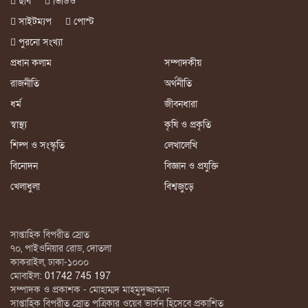
ছবি
ভিডিও
সাইটম্যপ
পোস্ট
পুরনো সংখ্যা
প্রধান কলাম
সম্পাদকীয়
রাজনীতি
অর্থনীতি
ধর্ম
জীবনধারা
স্বাস্থ্য
কৃষি ও প্রকৃতি
শিল্প ও সংস্কৃতি
লেখালেখি
বিনোদন
বিজ্ঞান ও প্রযুক্তি
খেলাধুলা
বিশ্বজুড়ে
সাপ্তাহিক বিপরীত স্রোত
৭০, পাইওনিয়ার রোড, দোতলা
কাকরাইল, ঢাকা-১০০০
মোবাইল:
01742 745 197
সম্পাদক ও প্রকাশক - মোহাম্মদ মাহমুদুজ্জামান
সাপ্তাহিক বিপরীত স্রোত পত্রিকার ওয়েব ভার্সন হিসেবে প্রকাশিত